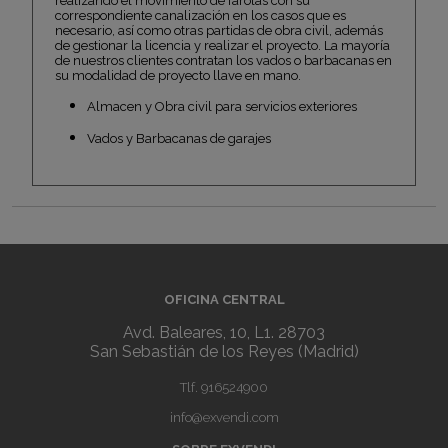
realizando el movimiento de farolas con su
correspondiente canalización en los casos que es
necesario, así como otras partidas de obra civil, además
de gestionar la licencia y realizar el proyecto. La mayoría
de nuestros clientes contratan los vados o barbacanas en
su modalidad de proyecto llave en mano.
Almacen y Obra civil para servicios exteriores
Vados y Barbacanas de garajes
OFICINA CENTRAL
Avd. Baleares, 10, L1. 28703
San Sebastián de los Reyes (Madrid)
Tlf.
916524900
info@exvendi.com