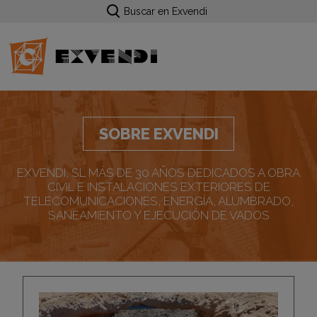
Buscar en Exvendi
SOBRE EXVENDI
EXVENDI, SL MÁS DE 30 AÑOS DEDICADOS A OBRA
CIVIL E INSTALACIONES EXTERIORES DE
TELECOMUNICACIONES, ENERGÍA, ALUMBRADO,
SANEAMIENTO Y EJECUCIÓN DE VADOS