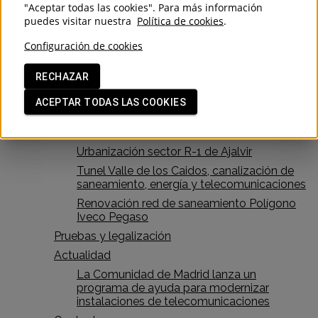
"Aceptar todas las cookies". Para más información
Traslado báculos de farola
puedes visitar nuestra
Política de cookies
.
Permisos y licencias para vados
Configuración de cookies
Ejecución hincas para instalaciones
Ejecución de hincas y microtúneles de
RECHAZAR
tubería para instalaciones
Proyectos
ACEPTAR TODAS LAS COOKIES
Nuevo Wanda Metropolitano Saneamiento
y Telefonía
Urbanización sector R-1 de Ajalvir
Tunel Valle de los Caidos, canalización de
saneamiento, energía y telecomunicaciones
Renovación red de saneamiento Polígono
Iveco Pegaso
Pruebas y legalización
Actualidad
La Comunidad de Madrid lanza un
programa de ayuda para modernizar
instalaciones de telecomunicaciones