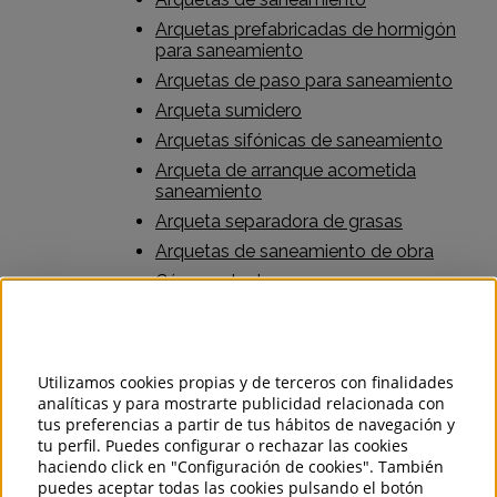
Arquetas prefabricadas de hormigón
para saneamiento
Arquetas de paso para saneamiento
Arqueta sumidero
Arquetas sifónicas de saneamiento
Arqueta de arranque acometida
saneamiento
Arqueta separadora de grasas
Arquetas de saneamiento de obra
Cámara de descarga
Canaletas para la red de saneamiento
Tapas de registro y Rejillas para
saneamiento
Utilizamos cookies propias y de terceros con finalidades
Recogida de aguas: Imbornales
analíticas y para mostrarte publicidad relacionada con
Vados y Barbacanas de garajes
tus preferencias a partir de tus hábitos de navegación y
tu perfil. Puedes configurar o rechazar las cookies
Vados y Barbacanas de garajes
haciendo click en "Configuración de cookies". También
Obra civil para vado en acera
puedes aceptar todas las cookies pulsando el botón