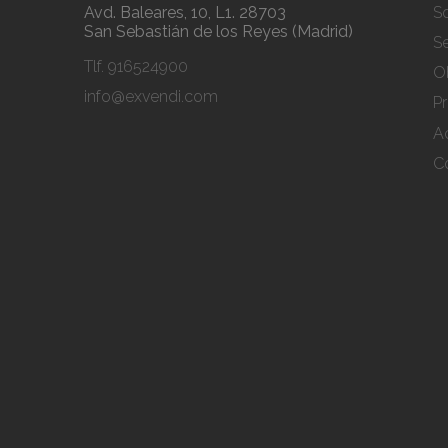
Avd. Baleares, 10, L1. 28703
S
San Sebastián de los Reyes (Madrid)
Se
Tlf.
916524900
Ob
info@exvendi.com
Pr
A
C