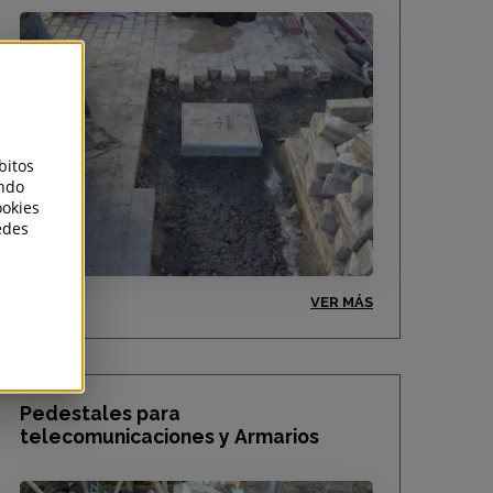
bitos
endo
ookies
edes
VER MÁS
Pedestales para
telecomunicaciones y Armarios