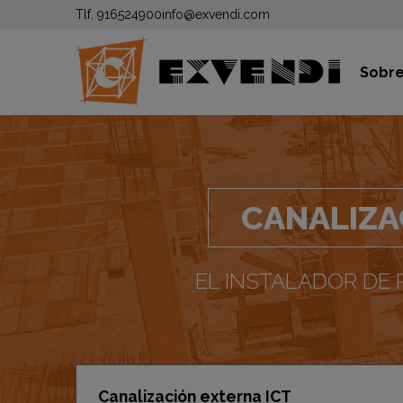
Tlf.
916524900
info@exvendi.com
Sobre
CANALIZA
EL INSTALADOR DE 
Canalización externa ICT