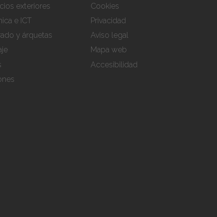
cios exteriores
Cookies
ica e ICT
Privacidad
rado y árquetas
Aviso legal
aje
Mapa web
s
Accesibilidad
iones