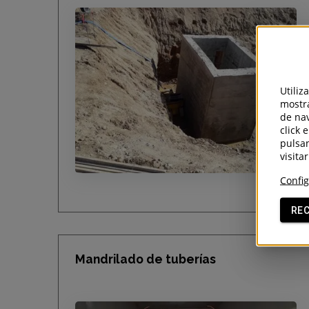
Utiliz
mostra
de nav
click 
pulsan
visita
Config
VER MÁS
RE
Mandrilado de tuberías