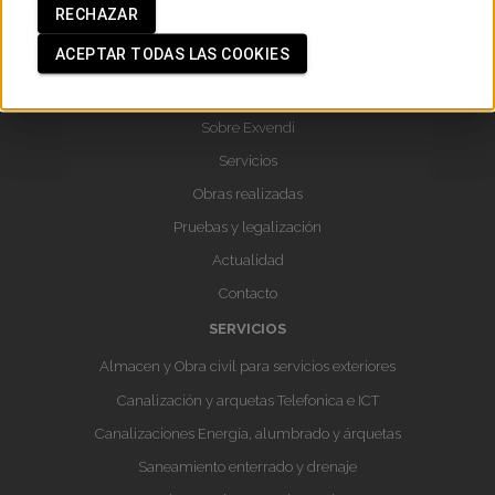
RECHAZAR
Tlf.
916524900
ACEPTAR TODAS LAS COOKIES
info@exvendi.com
SOBRE EXVENDI
Sobre Exvendi
Servicios
Obras realizadas
Pruebas y legalización
Actualidad
Contacto
SERVICIOS
Almacen y Obra civil para servicios exteriores
Canalización y arquetas Telefonica e ICT
Canalizaciones Energía, alumbrado y árquetas
Saneamiento enterrado y drenaje