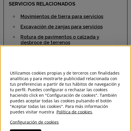
SERVICIOS RELACIONADOS
Movimientos de tierra para servicios
Excavación de zanjas para servicios
Rotura de pavimentos o calzada y
desbroce de terrenos
Reposición de pavimentos y bordillos
Vados y Barbacanas de garajes
Ver más
Utilizamos cookies propias y de terceros con finalidades
analíticas y para mostrarte publicidad relacionada con
tus preferencias a partir de tus hábitos de navegación y
tu perfil. Puedes configurar o rechazar las cookies
haciendo click en "Configuración de cookies". También
puedes aceptar todas las cookies pulsando el botón
"Aceptar todas las cookies". Para más información
OFICINA CENTRAL
puedes visitar nuestra
Política de cookies
.
Avd. Baleares, 10, L1. 28703
Configuración de cookies
San Sebastián de los Reyes (Madrid)