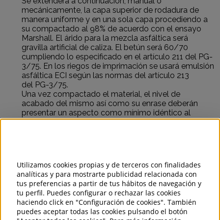
Se extenderá a continuación, manual o
mecánicamente, la capa superior de rodadura de
manera uniforme y en una sola capa procediendo a
su compactado al 98% de acuerdo con el ensayo
Marshall. El árido para la mezcla asfáltica será
gravilla artificial de caliza. El betún será 60/70
cumpliendo lo especificado en el artículo 211 del PG-
3/75. En los riegos de imprimación se usará emulsión
asfáltica ECI según las normas del artículo 213
del PG-3/75.
Una vez compactado el material, el nivel de
acabado del mismo así como su enrase deberán
presentar un aspecto como mínimo idéntico al
pavimento original. Se regarán insistentemente
como tratamiento superficial las juntas del
pavimento nuevo con el existente mediante
emulsión catiónica tipo ECR-2 adicionando arena
seca o filler espolvoreado hasta su total sellado. Se
Utilizamos cookies propias y de terceros con finalidades
cumplirá lo especificado en el artículo 532 y en las
analíticas y para mostrarte publicidad relacionada con
normas del artículo 213 del PG-3/75 en cuanto a
tus preferencias a partir de tus hábitos de navegación y
tratamientos superficiales.
tu perfil. Puedes configurar o rechazar las cookies
Se protegerá la zona frente al paso de vehículos un
haciendo click en "Configuración de cookies". También
mínimo de 24 horas y se retirarán los materiales
puedes aceptar todas las cookies pulsando el botón
sobrantes cumpliendo siempre las exigencias del