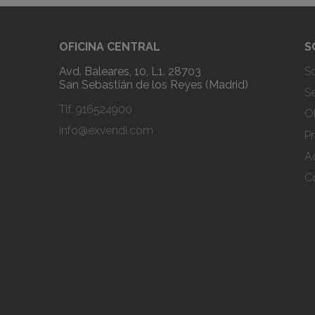
OFICINA CENTRAL
S
Avd. Baleares, 10, L1. 28703
S
San Sebastián de los Reyes (Madrid)
Se
Tlf.
916524900
Ob
info@exvendi.com
Pr
A
C