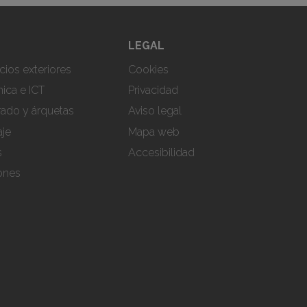
LEGAL
cios exteriores
Cookies
ica e ICT
Privacidad
rado y árquetas
Aviso legal
aje
Mapa web
s
Accesibilidad
iones