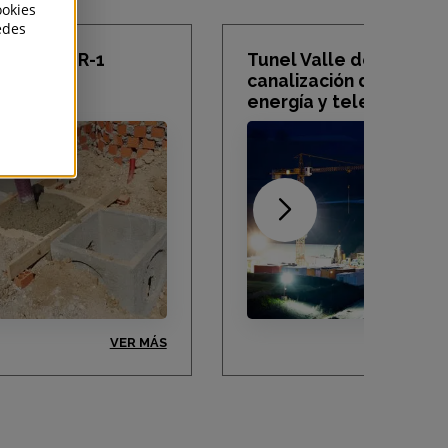
ookies
edes
n sector R-1
Tunel Valle de los Caid
canalización de sanea
energía y telecomunic
VER MÁS