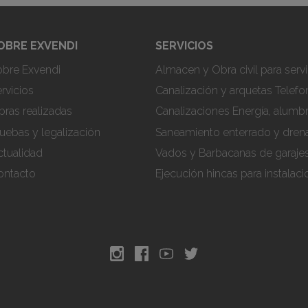
OBRE EXVENDI
SERVICIOS
obre Exvendi
Almacen y Obra civil para servi
rvicios
Canalización y arquetas Telefon
ras realizadas
Canalizaciones Energía, alumb
uebas y legalización
Saneamiento enterrado y dren
ctualidad
Vados y Barbacanas de garaje
ontacto
Ejecución hincas para instalac