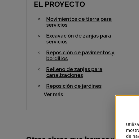
EL PROYECTO
Movimientos de tierra para
servicios
Excavación de zanjas para
servicios
Reposición de pavimentos y
bordillos
Relleno de zanjas para
canalizaciones
Reposición de jardines
Ver más
Utiliz
mostra
de nav