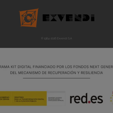
© 1984-
2026
Exvendi S.A