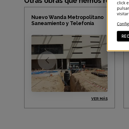
Otras obras que hemos realiza
click 
pulsan
visita
Nuevo Wanda Metropolitano
Saneamiento y Telefonía
Config
RE
VER MÁS