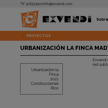
Tlf.
916524900
info@exvendi.com
Sobre
PROYECTOS
URBANIZACIÓN LA FINCA MAD
Exvendi r
red subt
Urbanización la
Finca
2021
Construcciones
Rico