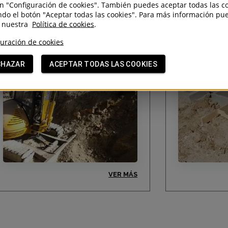
do
en "Configuración de cookies". También puedes aceptar todas las c
do el botón "Aceptar todas las cookies". Para más información pu
r nuestra
Política de cookies
.
Traslado de la Red de
Urbanizació
telefonía e ICT de Colegio
de Ajalvir
uración de cookies
San Viator
CHAZAR
ACEPTAR TODAS LAS COOKIES
VER MÁS