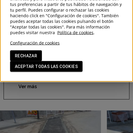
tus preferencias a partir de tus hábitos de navegación y
tu perfil. Puedes configurar o rechazar las cookies
haciendo click en "Configuración de cookies". También
SERVICIOS RELACIONADOS
puedes aceptar todas las cookies pulsando el botón
"Aceptar todas las cookies". Para más información
Movimientos de tierra para servicios
puedes visitar nuestra
Política de cookies
.
Excavación de zanjas para servicios
Configuración de cookies
Rotura de pavimentos o calzada y
RECHAZAR
desbroce de terrenos
ACEPTAR TODAS LAS COOKIES
Reposición de pavimentos y bordillos
Reposición de jardines
Ver más